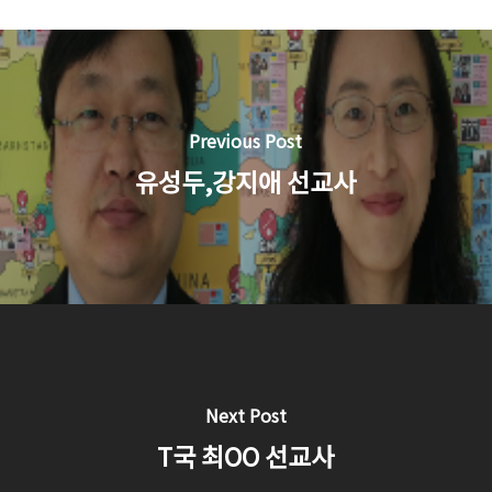
Previous Post
유성두,강지애 선교사
Next Post
T국 최OO 선교사