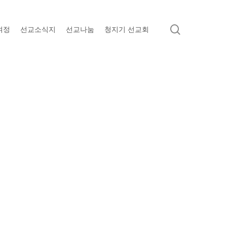
search
여정
선교소식지
선교나눔
청지기 선교회