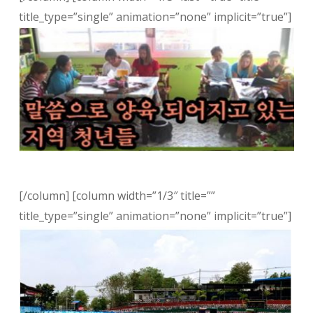
title_type=”single” animation=”none” implicit=”true”]
[/column] [column width=”1/3″ title=””
title_type=”single” animation=”none” implicit=”true”]