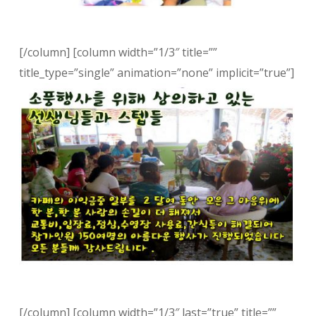
[/column] [column width=”1/3″ title=””
title_type=”single” animation=”none” implicit=”true”]
[/column] [column width=”1/3″ last=”true” title=””