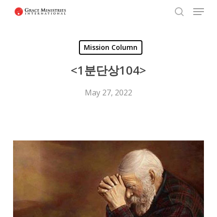
Menu
Skip
to
search
Close
main
Menu
Mission Column
content
<1분단상104>
May 27, 2022