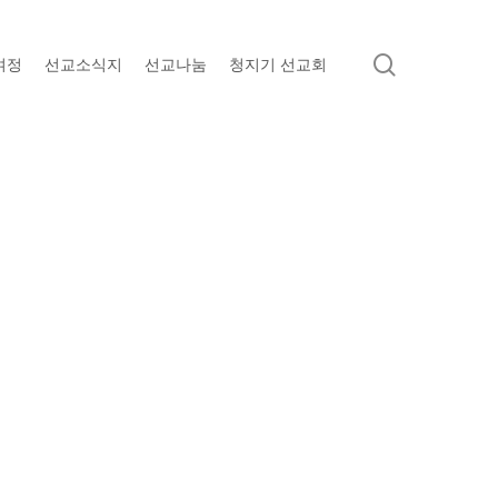
search
여정
선교소식지
선교나눔
청지기 선교회